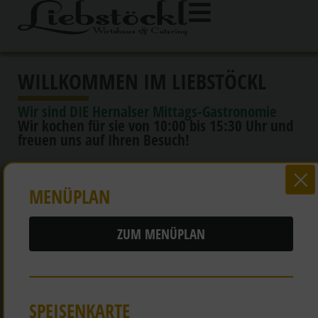
WILLKOMMEN IM LIEBSTÖCKL
Wir sind DIE Hernalser Mittags-Gastronomie
Wir kochen für sie von 10:00 bis 15:30 Uhr und
freuen uns auf Ihren Besuch!
MENÜPLAN
ZUM MENÜPLAN
SPEISENKARTE