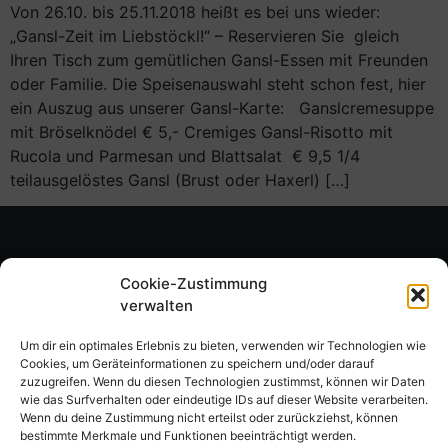
Von 26.10. bis 25.11.2018 heißt es bei uns wieder:
„Gansl-Zeit im Liebstöckl!“ – Reservieren Sie gleich
Ihren Tisch zum gemütlichen Gansl-Essen mit Freunden
oder Familie. Die Speisenauswahl steht schon fest, hier
ein Auszug aus unserer Gansl-Karte: Ganslcremesuppe
mit Bröselknödel € 5,- Cremiges Gansl-Risotto mit
Rucola und Parmesan und Blattsalat € 9,5 1/4
teilausgelöstes Gansl (Brust oder Haxerl) […]
Cookie-Zustimmung
verwalten
Um dir ein optimales Erlebnis zu bieten, verwenden wir Technologien wie
Cookies, um Geräteinformationen zu speichern und/oder darauf
Hernalser Hauptstraße 189
zuzugreifen. Wenn du diesen Technologien zustimmst, können wir Daten
A-1170 Wien
wie das Surfverhalten oder eindeutige IDs auf dieser Website verarbeiten.
peterseil@liebstoeckl.at
Wenn du deine Zustimmung nicht erteilst oder zurückziehst, können
+43 (0) 699 13 14 00 65
bestimmte Merkmale und Funktionen beeinträchtigt werden.